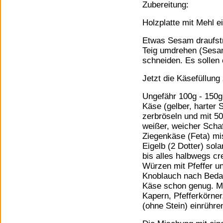
Zubereitung:
Holzplatte mit Mehl e
Etwas Sesam draufstr
Teig umdrehen (Sesa
schneiden. Es sollen 
Jetzt die Käsefüllung
Ungefähr 100g - 150g
Käse (gelber, harter
zerbröseln und mit 50
weißer, weicher Scha
Ziegenkäse (Feta) mi
Eigelb (2 Dotter) sol
bis alles halbwegs cr
Würzen mit Pfeffer un
Knoblauch nach Bedarf
Käse schon genug. M
Kapern, Pfefferkörner
(ohne Stein) einrühre